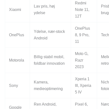
Redmi
Lav pris, høj
Pris
Xiaomi
Note 11,
ydelse
brug
12T
OnePlus
Ydelse, nær-stock
OnePlus
8, 9 Pro,
Tech
Android
11
Moto G,
Billig stabil mobil,
Mell
Motorola
Razr
foldbar innovation
retr
2023
Xperia 1
Kamera,
Nich
Sony
III, Xperia
medieoptimering
foto
5 IV
Ren Android,
Pixel 6,
Nør
Google