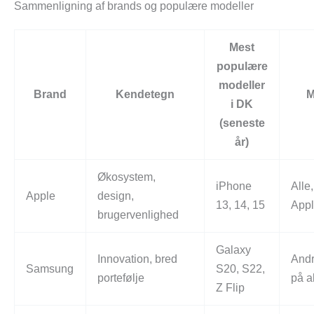
Sammenligning af brands og populære modeller
Mest
populære
modeller
Brand
Kendetegn
M
i DK
(seneste
år)
Økosystem,
iPhone
Alle
Apple
design,
13, 14, 15
Appl
brugervenlighed
Galaxy
Innovation, bred
Andr
Samsung
S20, S22,
portefølje
på a
Z Flip