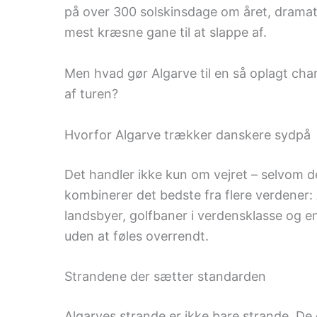
på over 300 solskinsdage om året, dramati
mest kræsne gane til at slappe af.
Men hvad gør Algarve til en så oplagt cha
af turen?
Hvorfor Algarve trækker danskere sydpå
Det handler ikke kun om vejret – selvom det
kombinerer det bedste fra flere verdener: 
landsbyer, golfbaner i verdensklasse og en 
uden at føles overrendt.
Strandene der sætter standarden
Algarves strande er ikke bare strande. D