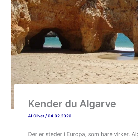
Kender du Algarve
Af
Oliver
/
04.02.2026
Der er steder i Europa, som bare virker. A