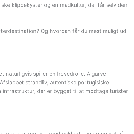
ske klippekyster og en madkultur, der får selv den
rterdestination? Og hvordan får du mest muligt ud
 naturligvis spiller en hovedrolle. Algarve
Afslappet strandliv, autentiske portugisiske
infrastruktur, der er bygget til at modtage turister
e er postkortmotiver med gyldent sand omgivet af