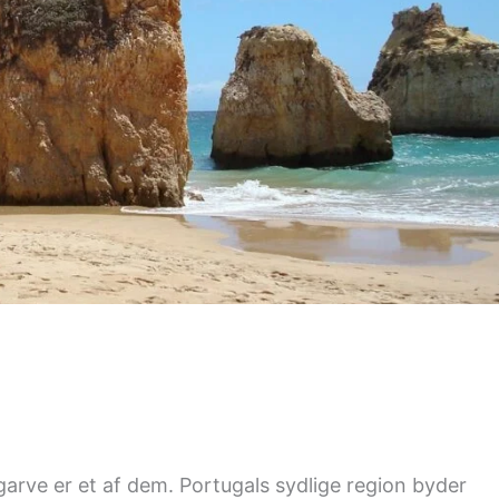
lgarve er et af dem. Portugals sydlige region byder