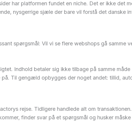
er har platformen fundet en niche. Det er ikke det m
, nysgerrige sjæle der bare vil forstå det danske int
essant spørgsmål: Vil vi se flere webshops gå samme v
sigtet. Indhold betaler sig ikke tilbage på samme måde 
på. Til gengæld opbygges der noget andet: tillid, autori
actorys rejse. Tidligere handlede alt om transaktione
kommer, finder svar på et spørgsmål og husker måske 