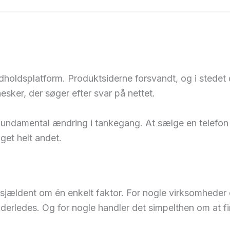
holdsplatform. Produktsiderne forsvandt, og i stedet d
sker, der søger efter svar på nettet.
undamental ændring i tankegang. At sælge en telefon er
get helt andet.
 sjældent om én enkelt faktor. For nogle virksomhede
anderledes. Og for nogle handler det simpelthen om at 