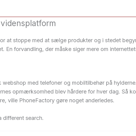
l vidensplatform
for at stoppe med at sælge produkter og i stedet begy
. En forvandling, der måske siger mere om internettet
k webshop med telefoner og mobiltilbehør på hyldern
nes opmærksomhed blev hårdere for hver dag. Så kom b
, ville PhoneFactory gøre noget anderledes.
 different search.