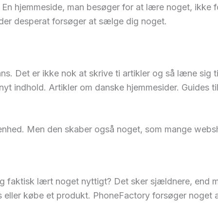
 En hjemmeside, man besøger for at lære noget, ikke fo
ider desperat forsøger at sælge dig noget.
s. Det er ikke nok at skrive ti artikler og så læne sig
 indhold. Artikler om danske hjemmesider. Guides til f
enhed. Men den skaber også noget, som mange webshop
aktisk lært noget nyttigt? Det sker sjældnere, end man 
s eller købe et produkt. PhoneFactory forsøger noget 